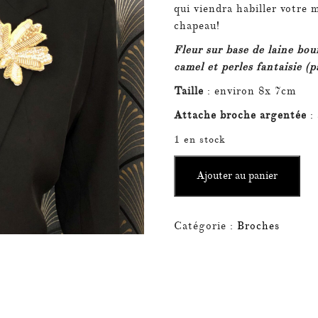
qui viendra habiller votre 
chapeau!
Fleur sur base de laine boui
camel et perles fantaisie (p
Taille
: environ 8x 7cm
Attache broche argentée
:
1 en stock
quantité
Ajouter au panier
de
Broche
Ingénue
Catégorie :
Broches