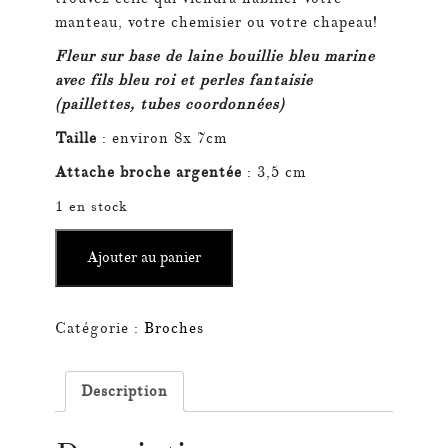
manteau, votre chemisier ou votre chapeau!
Fleur sur base de laine bouillie bleu marine
avec fils bleu roi et perles fantaisie
(paillettes, tubes coordonnées)
Taille
: environ 8x 7cm
Attache broche argentée
: 3,5 cm
1 en stock
quantité
Ajouter au panier
de
Broche
Blue
Catégorie :
Broches
Night
Description