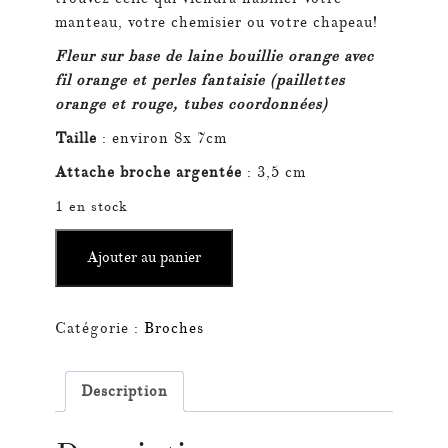
manteau, votre chemisier ou votre chapeau!
Fleur sur base de laine bouillie orange avec
fil orange et perles fantaisie (paillettes
orange et rouge, tubes coordonnées)
Taille
: environ 8x 7cm
Attache broche argentée
: 3,5 cm
1 en stock
quantité
Ajouter au panier
de
Broche
Flamboyante
Catégorie :
Broches
Description